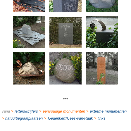
***
varia
>
letters&cijfers
> eenvoudige monumenten >
extreme monumenten
>
natuurbegraafplaatsen
>
'Gedenken'/Cees-van-Raak
>
links