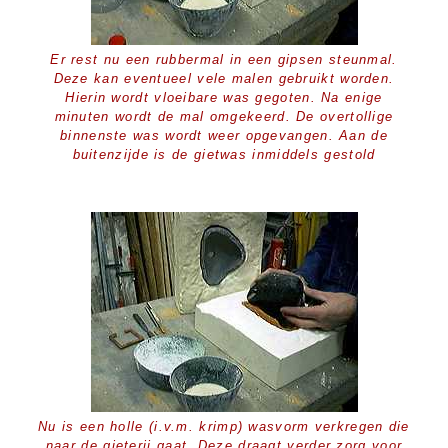
Er rest nu een rubbermal in een gipsen steunmal.
Deze kan eventueel vele malen gebruikt worden.
Hierin wordt vloeibare was gegoten. Na enige
minuten wordt de mal omgekeerd. De overtollige
binnenste was wordt weer opgevangen. Aan de
buitenzijde is de gietwas inmiddels gestold
Nu is een holle (i.v.m. krimp) wasvorm verkregen die
naar de gieterij gaat. Deze draagt verder zorg voor