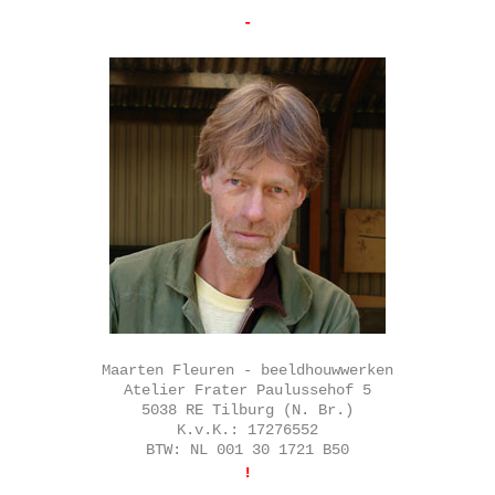
-
Maarten Fleuren - beeldhouwwerken
Atelier Frater Paulussehof 5
5038 RE Tilburg (N. Br.)
K.v.K.: 17276552
BTW: NL 001 30 1721 B50
!