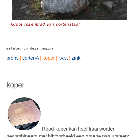
Groot rozenblad van cortenstaal
metalen op deze pagina
brons
|
cortenA
|
koper
|
r.v.s.
|
zink
koper
Rood-koper kan heel fraai worden
gecombineerd met bijvoorbeeld een groene natuursteen: