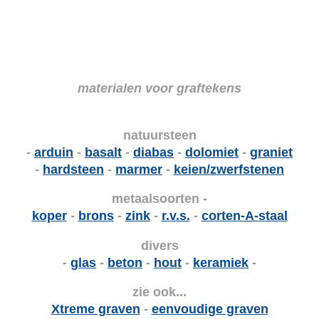
materialen voor graftekens
natuursteen
-
arduin
-
basalt
-
diabas
-
dolomiet
-
graniet
-
hardsteen
-
marmer
-
keien/zwerfstenen
metaalsoorten -
koper
-
brons
-
zink
-
r.v.s.
-
corten-A-staal
divers
-
glas
-
beton
-
hout
-
keramiek
-
zie ook...
Xtreme graven
-
eenvoudige graven