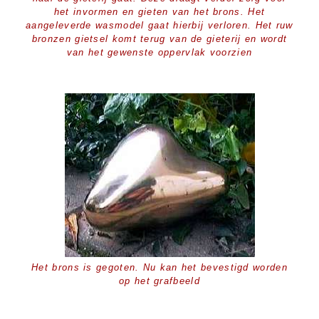
het invormen en gieten van het brons. Het
aangeleverde wasmodel gaat hierbij verloren. Het ruw
bronzen gietsel komt terug van de gieterij en wordt
van het gewenste oppervlak voorzien
Het brons is gegoten. Nu kan het bevestigd worden
op het grafbeeld