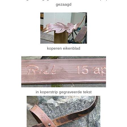
gezaagd
koperen eikenblad
in koperstrip gegraveerde tekst