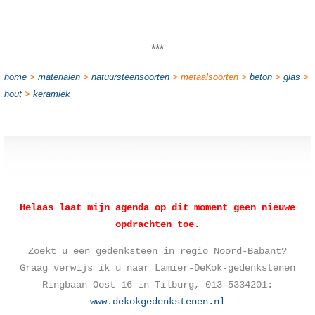
***
home
>
materialen
>
natuursteensoorten
> metaalsoorten >
beton
>
glas
>
hout
>
keramiek
Helaas laat mijn agenda op dit moment geen nieuwe
opdrachten toe.
Zoekt u een gedenksteen in regio Noord-Babant?
Graag verwijs ik u naar Lamier-DeKok-gedenkstenen
Ringbaan Oost 16 in Tilburg, 013-5334201:
www.dekokgedenkstenen.nl