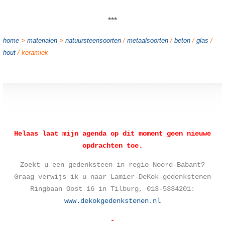
***
home
>
materialen
>
natuursteensoorten
/
metaalsoorten
/
beton
/
glas
/
hout
/ keramiek
Helaas laat mijn agenda op dit moment geen nieuwe
opdrachten toe.
Zoekt u een gedenksteen in regio Noord-Babant?
Graag verwijs ik u naar Lamier-DeKok-gedenkstenen
Ringbaan Oost 16 in Tilburg, 013-5334201:
www.dekokgedenkstenen.nl
-