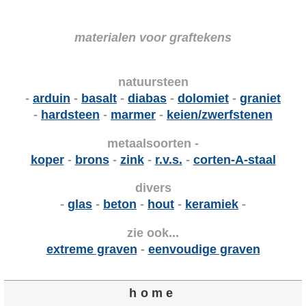
materialen voor graftekens
natuursteen
-
arduin
-
basalt
-
diabas
-
dolomiet
-
graniet
-
hardsteen
-
marmer
-
keien/zwerfstenen
metaalsoorten -
koper
-
brons
-
zink
-
r.v.s.
-
corten-A-staal
divers
-
glas
-
beton
-
hout
-
keramiek
-
zie ook...
extreme graven
-
eenvoudige graven
home