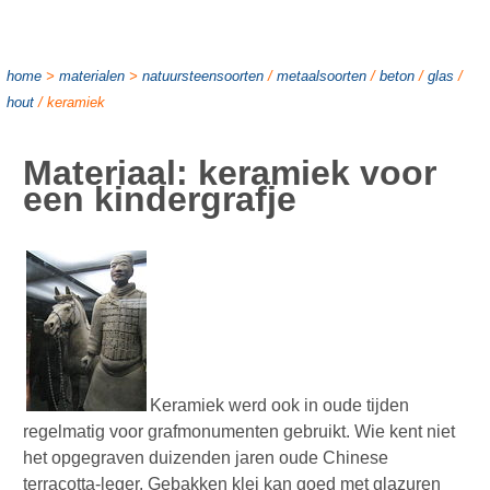
home
>
materialen
>
natuursteensoorten
/
metaalsoorten
/
beton
/
glas
/
hout
/ keramiek
Materiaal: keramiek voor
een kindergrafje
Keramiek werd ook in oude tijden
regelmatig voor grafmonumenten gebruikt. Wie kent niet
het opgegraven duizenden jaren oude Chinese
terracotta-leger. Gebakken klei kan goed met glazuren